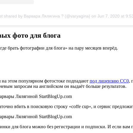
st shared by Варвара Лялягина ? (@varyagina)
on
Jun 7, 2020 at 9:53am 
вых фото для блога
где брать фотографии для блога» на пару месяцев вперёд.
я на этом популярном фотостоке подпадают
под лицензию CC0
,
чевым запросам на английском он выдаёт больше результатов.
очно вбить в поисковую строку «coffe cup», и сервис предложит
инки для блога можно без регистрации и подписки. И если вам 