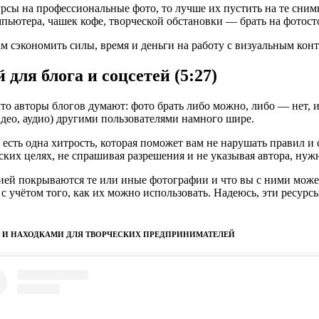
урсы на профессиональные фото, то лучше их пустить на те сним
мпьютера, чашек кофе, творческой обстановки — брать на фотост
 сэкономить силы, время и деньги на работу с визуальным конт
для блога и соцсетей (5:27)
что авторы блогов думают: фото брать либо можно, либо — нет, и
део, аудио) другими пользователями намного шире.
о есть одна хитрость, которая поможет вам не нарушать правил и
еских целях, не спрашивая разрешения и не указывая автора, нуж
ией покрываются те или иные фотографии и что вы с ними может
 учётом того, как их можно использовать. Надеюсь, эти ресурсы
 И НАХОДКАМИ ДЛЯ ТВОРЧЕСКИХ ПРЕДПРИНИМАТЕЛЕЙ