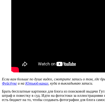
Если вам больше по душе видео, смотрите запись о том, где б
Фейсбуке
и на
Ютьюб-канал
, куда я выкладываю записи.
Брать бесплатные картинки для блога из поисковой выдачи Гугла
штраф и повестку в суд. Идти на фотостоки за иллюстрациями 
есть бюджет на то, чтобы создавать фотографии для блога сам